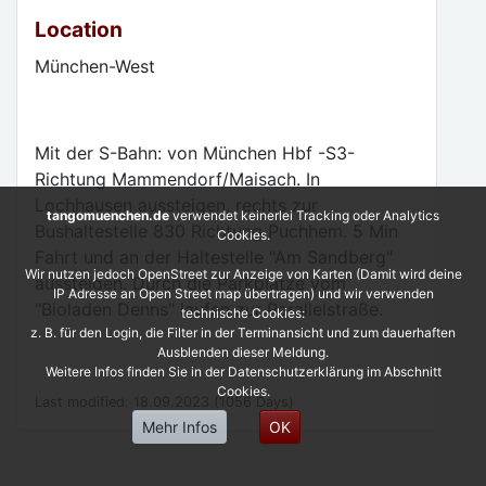
Location
München-West
Mit der S-Bahn: von München Hbf -S3-
Richtung Mammendorf/Maisach. In
Lochhausen aussteigen, rechts zur
tangomuenchen.de
verwendet keinerlei Tracking oder Analytics
Bushaltestelle 830 Richtung Puchhem. 5 Min
Cookies.
Fahrt und an der Haltestelle "Am Sandberg"
Wir nutzen jedoch OpenStreet zur Anzeige von Karten (Damit wird deine
aussteigen. Durch die Parkplätze vom
IP Adresse an Open Street map übertragen) und wir verwenden
"Bioladen Denns" laufen zur Parallelstraße.
technische Cookies:
z. B. für den Login, die Filter in der Terminansicht und zum dauerhaften
Ausblenden dieser Meldung.
Weitere Infos finden Sie in der Datenschutzerklärung im Abschnitt
Cookies.
Last modified: 18.09.2023 (1056 Days)
Mehr Infos
OK