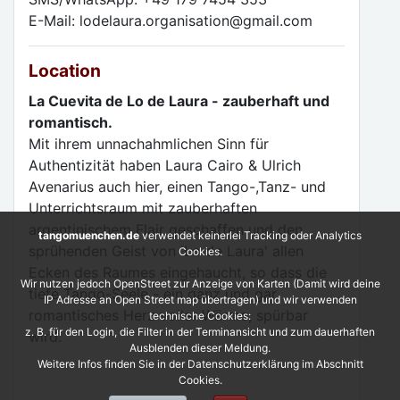
E-Mail: lodelaura.organisation@gmail.com
Location
La Cuevita de Lo de Laura - zauberhaft und
romantisch.
Mit ihrem unnachahmlichen Sinn für
Authentizität haben Laura Cairo & Ulrich
Avenarius auch hier, einen Tango-,Tanz- und
Unterrichtsraum mit zauberhaften
argentinischem Flair geschaffen und den
tangomuenchen.de
verwendet keinerlei Tracking oder Analytics
sprühenden Geist von 'Lo de Laura' allen
Cookies.
Ecken des Raumes eingehaucht, so dass die
Wir nutzen jedoch OpenStreet zur Anzeige von Karten (Damit wird deine
tiefe Tango-Seele - ein ganz und gar
IP Adresse an Open Street map übertragen) und wir verwenden
romantisches Herz voller Wärme, spürbar
technische Cookies:
z. B. für den Login, die Filter in der Terminansicht und zum dauerhaften
wird.
Ausblenden dieser Meldung.
Weitere Infos finden Sie in der Datenschutzerklärung im Abschnitt
Cookies.