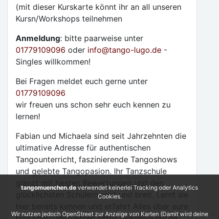
(mit dieser Kurskarte könnt ihr an all unseren
Kursn/Workshops teilnehmen
Anmeldung
: bitte paarweise unter
01779109096
oder
info
@
tango-lugo.de
-
Singles willkommen!
Bei Fragen meldet euch gerne unter
01779109096
wir freuen uns schon sehr euch kennen zu
lernen!
Fabian und Michaela sind seit Jahrzehnten die
ultimative Adresse für authentischen
Tangounterricht, faszinierende Tangoshows
und gelebte Tangopasion. Ihr Tanzschule
glänzt mit besten Bewertungen und den
tangomuenchen.de
verwendet keinerlei Tracking oder Analytics
glücklichsten Schülern weit und breit. Lernt sie
Cookies.
hier bereits kennen und erfahrt Alles über eure
Wir nutzen jedoch OpenStreet zur Anzeige von Karten (Damit wird deine
künftigenTangolehrer:
https://tango-lugo.de