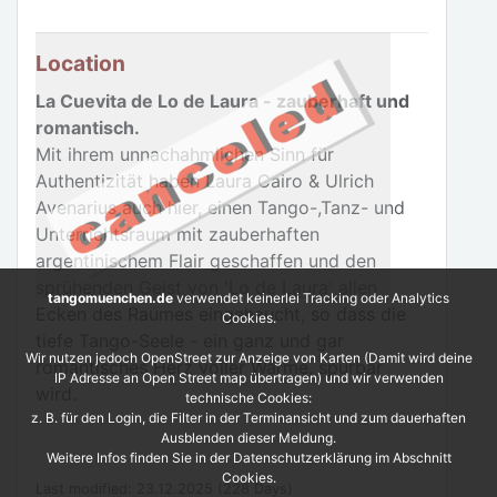
Location
La Cuevita de Lo de Laura - zauberhaft und
romantisch.
Mit ihrem unnachahmlichen Sinn für
Authentizität haben Laura Cairo & Ulrich
Avenarius auch hier, einen Tango-,Tanz- und
Unterrichtsraum mit zauberhaften
argentinischem Flair geschaffen und den
sprühenden Geist von 'Lo de Laura' allen
tangomuenchen.de
verwendet keinerlei Tracking oder Analytics
Ecken des Raumes eingehaucht, so dass die
Cookies.
tiefe Tango-Seele - ein ganz und gar
Wir nutzen jedoch OpenStreet zur Anzeige von Karten (Damit wird deine
romantisches Herz voller Wärme, spürbar
IP Adresse an Open Street map übertragen) und wir verwenden
wird.
technische Cookies:
z. B. für den Login, die Filter in der Terminansicht und zum dauerhaften
Ausblenden dieser Meldung.
Weitere Infos finden Sie in der Datenschutzerklärung im Abschnitt
Cookies.
Last modified: 23.12.2025 (228 Days)