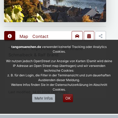
Map
Contact
tangomuenchen.de
verwendet keinerlei Tracking oder Analytics
"Kein Plan? Improvisation!" Mit Ariane
Cookies.
Schmalbeck & Ralf Brand
Wir nutzen jedoch OpenStreet zur Anzeige von Karten (Damit wird deine
IP Adresse an Open Street map übertragen) und wir verwenden
technische Cookies:
z. B. für den Login, die Filter in der Terminansicht und zum dauerhaften
Ausblenden dieser Meldung.
Weitere Infos finden Sie in der Datenschutzerklärung im Abschnitt
Cookies.
Last modified: 14.01.2026 (207 Days)
Mehr Infos
OK