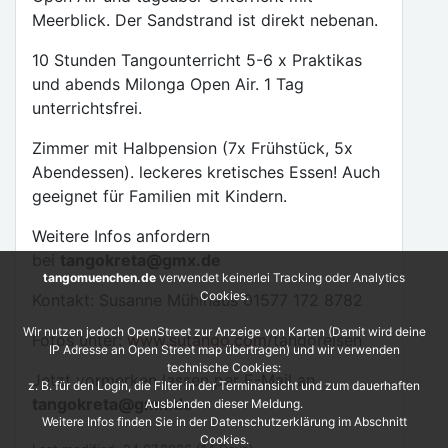
Meerblick. Der Sandstrand ist direkt nebenan.
10 Stunden Tangounterricht 5-6 x Praktikas
und abends Milonga Open Air. 1 Tag
unterrichtsfrei.
Zimmer mit Halbpension (7x Frühstück, 5x
Abendessen). leckeres kretisches Essen! Auch
geeignet für Familien mit Kindern.
Weitere Infos anfordern
bei
tangokreta@gmx.de
tangomuenchen.de
verwendet keinerlei Tracking oder Analytics
Cookies.
Kontakt: Susanne Mühlhaus 01577 172 8782
Wir nutzen jedoch OpenStreet zur Anzeige von Karten (Damit wird deine
Fotos unter:
www.sutango.com
/tangoreisen
IP Adresse an Open Street map übertragen) und wir verwenden
technische Cookies:
Jetzt vormerken lassen per E-Mail an
z. B. für den Login, die Filter in der Terminansicht und zum dauerhaften
tangokreta@gmx.de
Ausblenden dieser Meldung.
Weitere Infos finden Sie in der Datenschutzerklärung im Abschnitt
Cookies.