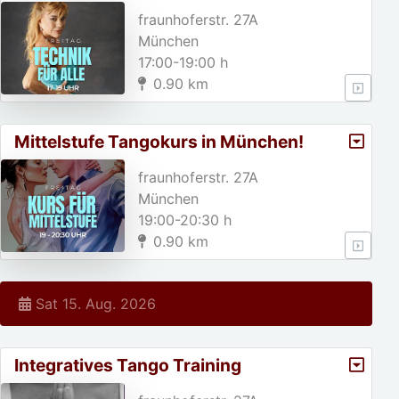
München
fraunhoferstr. 27A
München
17:00-19:00 h
0.90 km
Mittelstufe Tangokurs in München!
fraunhoferstr. 27A
München
19:00-20:30 h
0.90 km
Sat 15. Aug. 2026
Integratives Tango Training