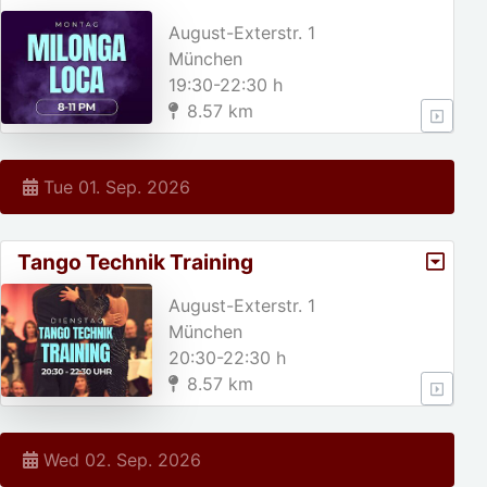
August-Exterstr. 1
München
19:30-22:30 h
8.57 km
Tue 01. Sep. 2026
Tango Technik Training
August-Exterstr. 1
München
20:30-22:30 h
8.57 km
Wed 02. Sep. 2026