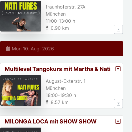
fraunhoferstr. 27A
München
11:00-13:00 h
0.90 km
Mon 10. Aug. 2026
Multilevel Tangokurs mit Martha & Nati
Fures
August-Exterstr. 1
München
18:00-19:30 h
8.57 km
MILONGA LOCA mit SHOW SHOW
SHOW