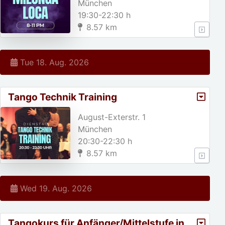
München
19:30-22:30 h
8.57 km
Tue 18. Aug. 2026
Tango Technik Training
August-Exterstr. 1
München
20:30-22:30 h
8.57 km
Wed 19. Aug. 2026
Tangokurs für Anfänger/Mittelstufe in