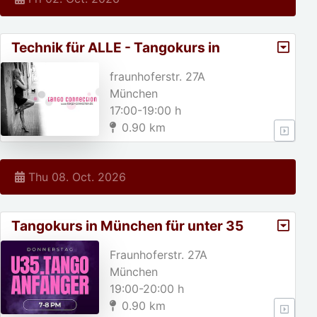
Technik für ALLE - Tangokurs in
München
fraunhoferstr. 27A
München
17:00-19:00 h
0.90 km
Thu 08. Oct. 2026
Tangokurs in München für unter 35
jährige!
Fraunhoferstr. 27A
München
19:00-20:00 h
0.90 km