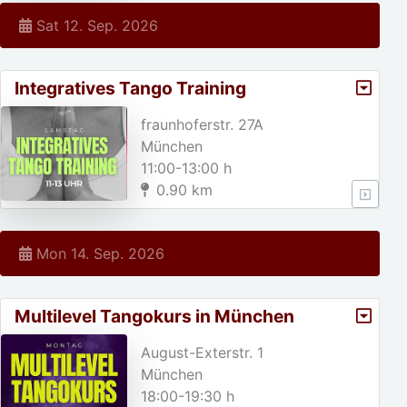
Sat 12. Sep. 2026
Integratives Tango Training
fraunhoferstr. 27A
München
11:00-13:00 h
0.90 km
Mon 14. Sep. 2026
Multilevel Tangokurs in München
August-Exterstr. 1
München
18:00-19:30 h