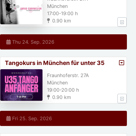
München
17:00-19:00 h
0.90 km
Thu 24. Sep. 2026
Tangokurs in München für unter 35
jährige!
Fraunhoferstr. 27A
München
19:00-20:00 h
0.90 km
Fri 25. Sep. 2026