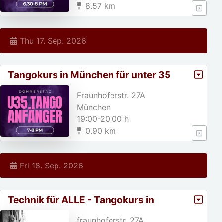
8.57 km
Thu 17. Sep. 2026
Tangokurs in München für unter 35
jährige!
Fraunhoferstr. 27A
München
19:00-20:00 h
0.90 km
Fri 18. Sep. 2026
Technik für ALLE - Tangokurs in
München
fraunhoferstr. 27A