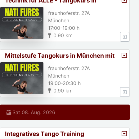
Technik für ALLE - Tangokurs in
München mit Nati Fures
fraunhoferstr. 27A
München
17:00-19:00 h
0.90 km
Mittelstufe Tangokurs in München mit
Nati Fures
fraunhoferstr. 27A
München
19:00-20:30 h
0.90 km
Sat 08. Aug. 2026
Integratives Tango Training