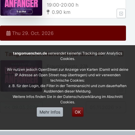
19:00-20:00 h
0.90 km
Thu 29. Oct. 2026
Tangokurs in München für unter 35
tangomuenchen.de
verwendet keinerlei Tracking oder Analytics
Cookies.
jährige!
Fraunhoferstr. 27A
Wir nutzen jedoch OpenStreet zur Anzeige von Karten (Damit wird deine
München
IP Adresse an Open Street map übertragen) und wir verwenden
19:00-20:00 h
technische Cookies:
z. B. für den Login, die Filter in der Terminansicht und zum dauerhaften
0.90 km
Ausblenden dieser Meldung.
Weitere Infos finden Sie in der Datenschutzerklärung im Abschnitt
Cookies.
<< 09.05.2026
05.11.2026 >>
Mehr Infos
OK