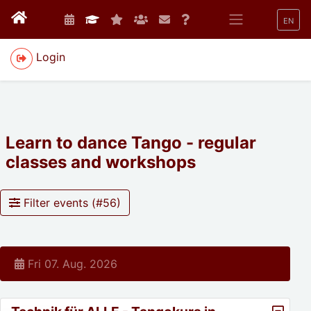
EN
Login
Learn to dance Tango - regular
classes and workshops
Filter events (#
56
)
Fri 07. Aug. 2026