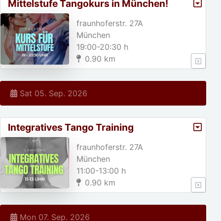
Mittelstufe Tangokurs in München!
fraunhoferstr. 27A
München
19:00-20:30 h
0.90 km
Sat 05. Sep. 2026
Integratives Tango Training
fraunhoferstr. 27A
München
11:00-13:00 h
0.90 km
Mon 07. Sep. 2026