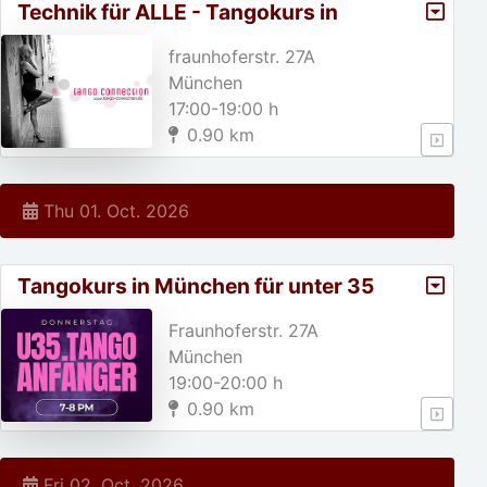
Technik für ALLE - Tangokurs in
München
fraunhoferstr. 27A
München
17:00-19:00 h
0.90 km
Thu 01. Oct. 2026
Tangokurs in München für unter 35
jährige!
Fraunhoferstr. 27A
München
19:00-20:00 h
0.90 km
Fri 02. Oct. 2026