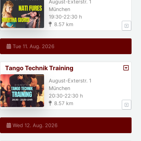
August-Exterstr. 1
München
19:30-22:30 h
8.57 km
Tue 11. Aug. 2026
Tango Technik Training
August-Exterstr. 1
München
20:30-22:30 h
8.57 km
Wed 12. Aug. 2026