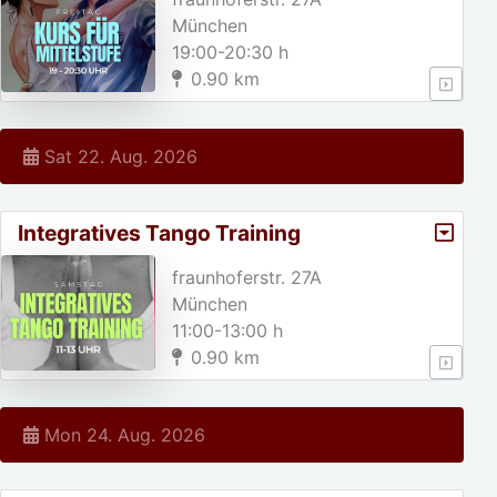
München
19:00-20:30 h
0.90 km
Sat 22. Aug. 2026
Integratives Tango Training
fraunhoferstr. 27A
München
11:00-13:00 h
0.90 km
Mon 24. Aug. 2026