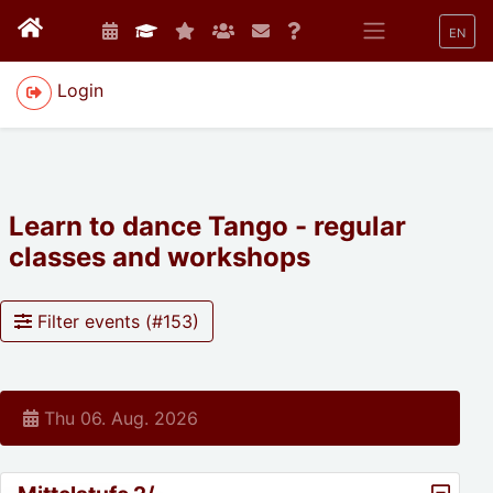
EN
Login
Learn to dance Tango - regular
classes and workshops
Filter events (#
153
)
Thu 06. Aug. 2026