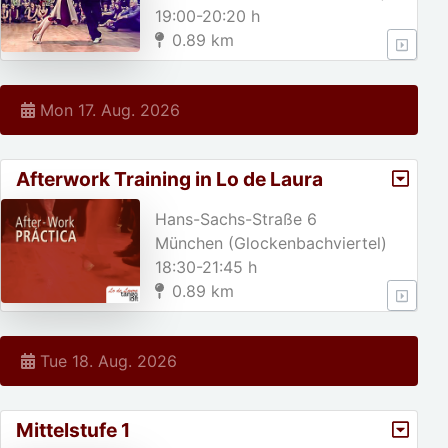
19:00-20:20 h
0.89 km
Mon 17. Aug. 2026
Afterwork Training in Lo de Laura
Hans-Sachs-Straße 6
München (Glockenbachviertel)
18:30-21:45 h
0.89 km
Tue 18. Aug. 2026
Mittelstufe 1