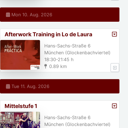
Mon 10. Aug. 2026
Afterwork Training in Lo de Laura
Hans-Sachs-Straße 6
München (Glockenbachviertel)
18:30-21:45 h
0.89 km
Tue 11. Aug. 2026
Mittelstufe 1
Hans-Sachs-Straße 6
München (Glockenbachviertel)