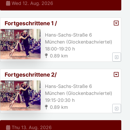
Wed 12. Aug. 2026
Fortgeschrittene 1 /
Hans-Sachs-Straße 6
München (Glockenbachviertel)
18:00-19:20 h
0.89 km
Fortgeschrittene 2/
Hans-Sachs-Straße 6
München (Glockenbachviertel)
19:15-20:30 h
0.89 km
Thu 13. Aug. 2026