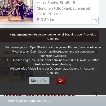
Hans-Sachs-Straße 6
München (Glockenbachviertel)
19:00-20:20 h
0.89 km
tangomuenchen.de
verwendet keinerlei Tracking oder Analytics
Sun 13. Sep. 2026
Cookies.
Wir nutzen jedoch OpenStreet zur Anzeige von Karten (Damit wird deine
Mittelstufe 1
IP Adresse an Open Street map übertragen) und wir verwenden
technische Cookies:
z. B. für den Login, die Filter in der Terminansicht und zum dauerhaften
Hans-Sachs-Straße 6
Ausblenden dieser Meldung.
München (Glockenbachviertel)
Weitere Infos finden Sie in der Datenschutzerklärung im Abschnitt
16:00-17:20 h
Cookies.
0.89 km
Mehr Infos
OK
Anfängerkurs mit Vorkenntnisse,
A2/Weihnachtspause von 23. 1
©99-2026 tangomuenchen.de
Hans-Sachs-Straße 6