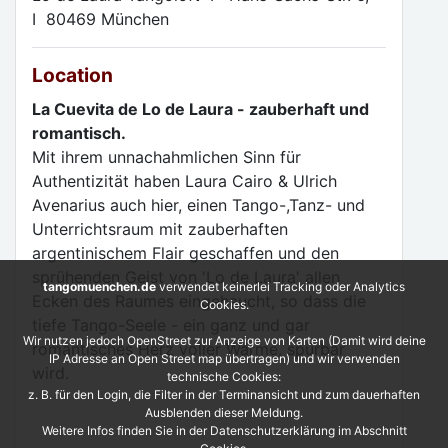
I 80469 München
Location
La Cuevita de Lo de Laura - zauberhaft und
romantisch.
Mit ihrem unnachahmlichen Sinn für
Authentizität haben Laura Cairo & Ulrich
Avenarius auch hier, einen Tango-,Tanz- und
Unterrichtsraum mit zauberhaften
argentinischem Flair geschaffen und den
sprühenden Geist von 'Lo de Laura' allen
tangomuenchen.de
verwendet keinerlei Tracking oder Analytics
Ecken des Raumes eingehaucht, so dass die
Cookies.
tiefe Tango-Seele - ein ganz und gar
Wir nutzen jedoch OpenStreet zur Anzeige von Karten (Damit wird deine
romantisches Herz voller Wärme, spürbar
IP Adresse an Open Street map übertragen) und wir verwenden
wird.
technische Cookies:
z. B. für den Login, die Filter in der Terminansicht und zum dauerhaften
Ausblenden dieser Meldung.
Weitere Infos finden Sie in der Datenschutzerklärung im Abschnitt