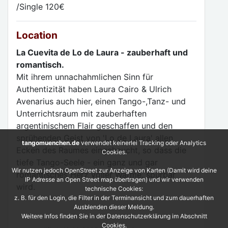
/Single 120€
Location
La Cuevita de Lo de Laura - zauberhaft und
romantisch.
Mit ihrem unnachahmlichen Sinn für
Authentizität haben Laura Cairo & Ulrich
Avenarius auch hier, einen Tango-,Tanz- und
Unterrichtsraum mit zauberhaften
argentinischem Flair geschaffen und den
sprühenden Geist von 'Lo de Laura' allen
tangomuenchen.de
verwendet keinerlei Tracking oder Analytics
Ecken des Raumes eingehaucht, so dass die
Cookies.
tiefe Tango-Seele - ein ganz und gar
Wir nutzen jedoch OpenStreet zur Anzeige von Karten (Damit wird deine
romantisches Herz voller Wärme, spürbar
IP Adresse an Open Street map übertragen) und wir verwenden
wird.
technische Cookies:
z. B. für den Login, die Filter in der Terminansicht und zum dauerhaften
Ausblenden dieser Meldung.
Weitere Infos finden Sie in der Datenschutzerklärung im Abschnitt
Cookies.