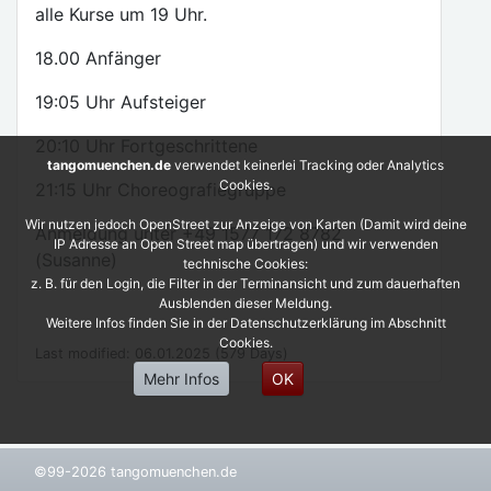
alle Kurse um 19 Uhr.
18.00 Anfänger
19:05 Uhr Aufsteiger
20:10 Uhr Fortgeschrittene
tangomuenchen.de
verwendet keinerlei Tracking oder Analytics
Cookies.
21:15 Uhr Choreografiegruppe
Wir nutzen jedoch OpenStreet zur Anzeige von Karten (Damit wird deine
Anmeldung unter +49 1577 172 8782
IP Adresse an Open Street map übertragen) und wir verwenden
(Susanne)
technische Cookies:
z. B. für den Login, die Filter in der Terminansicht und zum dauerhaften
Ausblenden dieser Meldung.
Weitere Infos finden Sie in der Datenschutzerklärung im Abschnitt
Cookies.
Last modified: 06.01.2025 (579 Days)
Mehr Infos
OK
©99-2026 tangomuenchen.de