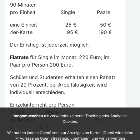
90 Minuten
pro Einheit Single Paare
eine Einheit 25 € 50 €
4er-Karte 95 € 190 €
Der Einstieg ist jederzeit möglich.
Flatrate
für Single im Monat: 220 Euro; im
Paar pro Person 200 Euro.
Schüler und Studenten erhalten einen Rabatt
von 20 Prozent, bei Arbeitslosigkeit wird
individuell entschieden.
Einzelunterricht pro Person
Single Paare
tangomuenchen.de
verwendet keinerlei Tracking oder Analytics
60 Minuten 80
Cookies.
€ 45 €
Wir nutzen jedoch OpenStreet zur Anzeige von Karten (Damit wird deine
IP Adresse an Open Street map übertragen) und wir verwenden