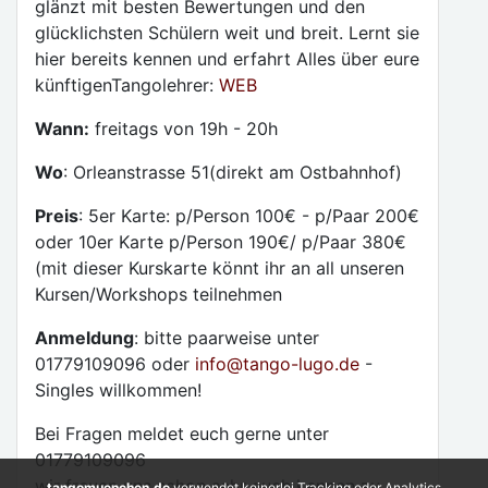
glänzt mit besten Bewertungen und den
glücklichsten Schülern weit und breit. Lernt sie
hier bereits kennen und erfahrt Alles über eure
künftigenTangolehrer:
WEB
Wann:
freitags von 19h - 20h
Wo
: Orleanstrasse 51(direkt am Ostbahnhof)
Preis
: 5er Karte: p/Person 100€ - p/Paar 200€
oder 10er Karte p/Person 190€/ p/Paar 380€
(mit dieser Kurskarte könnt ihr an all unseren
Kursen/Workshops teilnehmen
Anmeldung
: bitte paarweise unter
01779109096 oder
info@tango-lugo.de
-
Singles willkommen!
Bei Fragen meldet euch gerne unter
01779109096
wir freuen uns schon sehr euch kennen zu
tangomuenchen.de
verwendet keinerlei Tracking oder Analytics