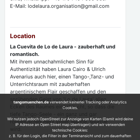
E-Mail: lodelaura.organisation@gmail.com
Location
La Cuevita de Lo de Laura - zauberhaft und
romantisch.
Mit ihrem unnachahmlichen Sinn für
Authentizität haben Laura Cairo & Ulrich
Avenarius auch hier, einen Tango-,Tanz- und
Unterrichtsraum mit zauberhaften
argentinischem Flair geschaffen und den
sprühenden Geist von 'Lo de Laura' allen
tangomuenchen.de
verwendet keinerlei Tracking oder Analytics
Ecken des Raumes eingehaucht, so dass die
Cookies.
tiefe Tango-Seele - ein ganz und gar
Wir nutzen jedoch OpenStreet zur Anzeige von Karten (Damit wird deine
romantisches Herz voller Wärme, spürbar
IP Adresse an Open Street map übertragen) und wir verwenden
wird.
technische Cookies:
z. B. für den Login, die Filter in der Terminansicht und zum dauerhaften