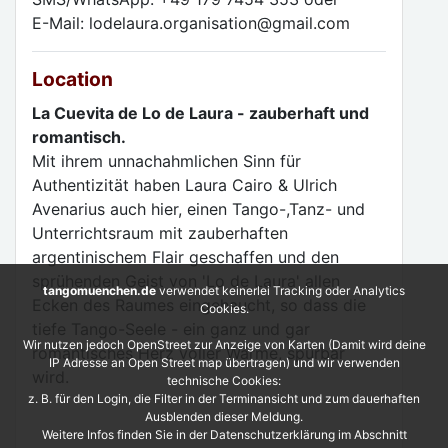
E-Mail: lodelaura.organisation@gmail.com
Location
La Cuevita de Lo de Laura - zauberhaft und
romantisch.
Mit ihrem unnachahmlichen Sinn für
Authentizität haben Laura Cairo & Ulrich
Avenarius auch hier, einen Tango-,Tanz- und
Unterrichtsraum mit zauberhaften
argentinischem Flair geschaffen und den
sprühenden Geist von 'Lo de Laura' allen
tangomuenchen.de
verwendet keinerlei Tracking oder Analytics
Ecken des Raumes eingehaucht, so dass die
Cookies.
tiefe Tango-Seele - ein ganz und gar
Wir nutzen jedoch OpenStreet zur Anzeige von Karten (Damit wird deine
romantisches Herz voller Wärme, spürbar
IP Adresse an Open Street map übertragen) und wir verwenden
wird.
technische Cookies:
z. B. für den Login, die Filter in der Terminansicht und zum dauerhaften
Ausblenden dieser Meldung.
Weitere Infos finden Sie in der Datenschutzerklärung im Abschnitt