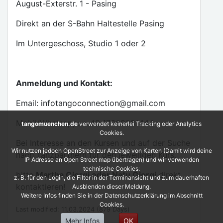
August-Exterstr. 1 - Pasing
Direkt an der S-Bahn Haltestelle Pasing
Im Untergeschoss, Studio 1 oder 2
Anmeldung und Kontakt:
Email: infotangoconnection@gmail.com
Mobil/Whatsapp: + 49 17669381444
tangomuenchen.de
verwendet keinerlei Tracking oder Analytics
Cookies.
Bei Interesse an den Kursen und auf der Suche
Wir nutzen jedoch OpenStreet zur Anzeige von Karten (Damit wird deine
nach Tanzpartnern für den jeweiligen Kurs,
IP Adresse an Open Street map übertragen) und wir verwenden
technische Cookies:
bitte
Martha Giorgi oder Natu Giorgi
direkt
z. B. für den Login, die Filter in der Terminansicht und zum dauerhaften
kontaktieren!
Ausblenden dieser Meldung.
Weitere Infos finden Sie in der Datenschutzerklärung im Abschnitt
Cookies.
Last modified: 11.03.2024 (879 Days)
Mehr Infos
OK