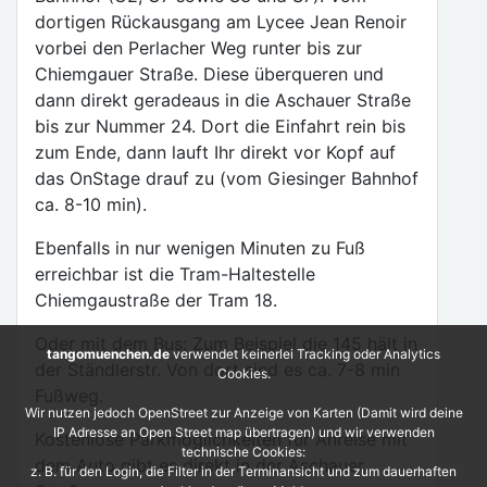
dortigen Rückausgang am Lycee Jean Renoir
vorbei den Perlacher Weg runter bis zur
Chiemgauer Straße. Diese überqueren und
dann direkt geradeaus in die Aschauer Straße
bis zur Nummer 24. Dort die Einfahrt rein bis
zum Ende, dann lauft Ihr direkt vor Kopf auf
das OnStage drauf zu (vom Giesinger Bahnhof
ca. 8-10 min).
Ebenfalls in nur wenigen Minuten zu Fuß
erreichbar ist die Tram-Haltestelle
Chiemgaustraße der Tram 18.
Oder mit dem Bus: Zum Beispiel die 145 hält in
tangomuenchen.de
verwendet keinerlei Tracking oder Analytics
der Ständlerstr. Von dort sind es ca. 7-8 min
Cookies.
Fußweg.
Wir nutzen jedoch OpenStreet zur Anzeige von Karten (Damit wird deine
IP Adresse an Open Street map übertragen) und wir verwenden
Kostenlose Parkmöglichkeiten für Anreise mit
technische Cookies:
dem Auto gibt es direkt in der Aschauer
z. B. für den Login, die Filter in der Terminansicht und zum dauerhaften