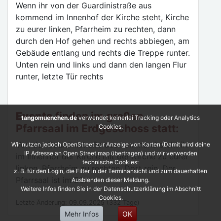
Wenn ihr von der Guardinistraße aus
kommend im Innenhof der Kirche steht, Kirche
zu eurer linken, Pfarrheim zu rechten, dann
durch den Hof gehen und rechts abbiegen, am
Gebäude entlang und rechts die Treppe runter.
Unten rein und links und dann den langen Flur
runter, letzte Tür rechts
Events
finden im großen
tangomuenchen.de
verwendet keinerlei Tracking oder Analytics
Pfarrsaal im Erdgeschoss statt:
Cookies.
Von der Guardinistraße aus kommend steht ihr
Wir nutzen jedoch OpenStreet zur Anzeige von Karten (Damit wird deine
IP Adresse an Open Street map übertragen) und wir verwenden
im Innenhof der Kirche mit der Kirche zu eurer
technische Cookies:
linken, Pfarrheim zu rechten. Dort rein. Der
z. B. für den Login, die Filter in der Terminansicht und zum dauerhaften
Pfarrsaal ist im EG.
Ausblenden dieser Meldung.
Weitere Infos finden Sie in der Datenschutzerklärung im Abschnitt
Cookies.
Letzte Änderung: 09.09.2025 (332 Tage)
Mehr Infos
OK