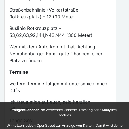
Straßenbahnlinie (Volkartstraße -
Rotkreuzplatz) - 12 (30 Meter)
Buslinie Rotkreuzplatz -
53,62,63,92,144,N43,N44 (300 Meter)
Wer mit dem Auto kommt, hat Richtung
Nymphenburger Kanal gute Chancen, einen
Platz zu finden.
Termine
:
weitere Termine folgen mit unterschiedlichen
DJ´s.
Ich freue mich auf euch, seid herzlich
willkommen.
tangomuenchen.de
verwendet keinerlei Tracking oder Analytics
Cookies.
Tango Soy
Wir nutzen jedoch OpenStreet zur Anzeige von Karten (Damit wird deine