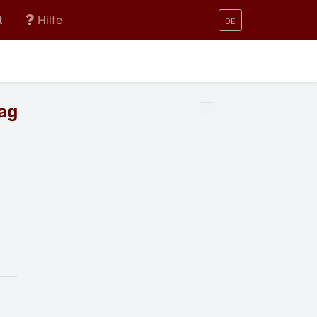
t
Hilfe
DE
ag