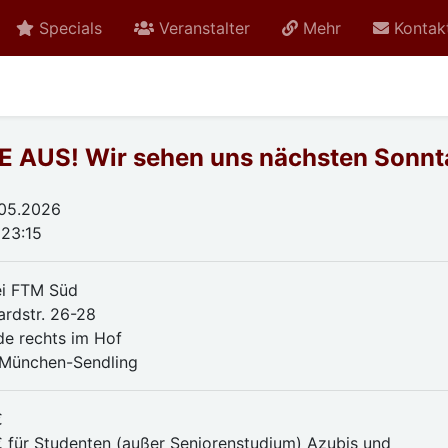
Specials
Veranstalter
Mehr
Kontak
 AUS! Wir sehen uns nächsten Sonnt
.05.2026
 23:15
i FTM Süd
ardstr. 26-28
e rechts im Hof
München-Sendling
€
€ für Studenten (außer Seniorenstudium) Azubis und