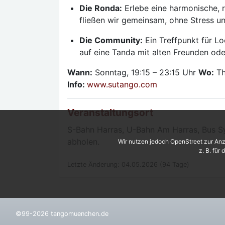
Die Ronda:
Erlebe eine harmonische, r
fließen wir gemeinsam, ohne Stress u
Die Community:
Ein Treffpunkt für Lo
auf eine Tanda mit alten Freunden ode
Wann:
Sonntag, 19:15 – 23:15 Uhr
Wo:
Th
Info:
www.sutango.com
Veranstaltungsort
S-Bahn Harras, U-Bahn Am Harras, Bus Syl
abholen.
Wir nutzen jedoch OpenStreet zur Anz
z. B. für
Letzte Änderung: 04.05.2026 (94 Tage)
©99-2026 tangomuenchen.de