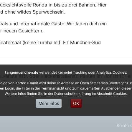
ücksichtsvolle Ronda in bis zu drei Bahnen. Hier
nd ohne wildes Spurwechseln.
cals und internationale Gäste. Wir laden dich ein
r neuen Gesichtern.
eatersaal (keine Turnhalle!), FT München-Süd
tangomuenchen.de
verwendet keinerlei Tracking oder Analytics Cookies.
vensteinstr. oder Heckenstallerstr. Parken im Hof ist für e
eige von Karten (Damit wird deine IP Adresse an Open Street map übertragen) 
 den Login, die Filter in der Terminansicht und zum dauerhaften Ausblenden diese
Weitere Infos finden Sie in der Datenschutzerklärung im Abschnitt Cookies.
Mehr Infos
OK
Kontak