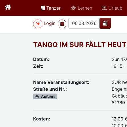
active
Tanzen
Lernen
Urlaub
>
Login
TANGO IM SUR FÄLLT HEUTE
Datum:
Sun 17
Zeit:
19:15 -
Name Veranstaltungsort:
SUR be
Straße und Nr.:
Engelh
Gebäud
Anfahrt
81369 
Kosten:
12.00 
10.00 