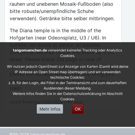
rauhen und unebenen Mosaik-Fußboden (also
bitte robuste/unempfindliche Schuhe
verwenden). Getränke bitte selber mitbringen.
The Diana temple is in the middle of the
Hofgarten (near Odeonsplatz, U3 / U6). In
summer we dance at almost all weather
tangomuenchen.de
verwendet keinerlei Tracking oder Analytics
conditions. We may cancel this event by 5 pm
Cookies.
latest. Please check this page in case of
uncertainty. Beautiful but rough mosaic floor,
Wir nutzen jedoch OpenStreet zur Anzeige von Karten (Damit wird deine
IP Adresse an Open Street map übertragen) und wir verwenden
please use suitable shoes. You may bring your
technische Cookies:
own beverages but please don't leave any
z. B. für den Login, die Filter in der Terminansicht und zum dauerhaften
trash.
Ausblenden dieser Meldung.
Weitere Infos finden Sie in der Datenschutzerklärung im Abschnitt
Cookies.
Letzte Änderung: 17.03.2026 (146 Tage)
Mehr Infos
OK
©99-2026 tangomuenchen.de