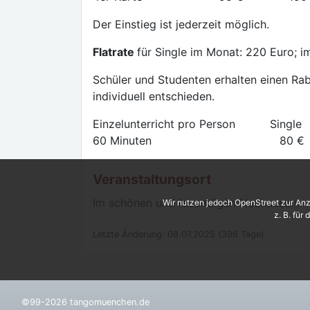
Der Einstieg ist jederzeit möglich.
Flatrate
für Single im Monat: 220 Euro; i
Schüler und Studenten erhalten einen Rab
individuell entschieden.
Einzelunterricht pro Person Si
60 Minuten 80 
Veranstaltungsort
Im schönen und lebendigen Neuhausen!
Wir nutzen jedoch OpenStreet zur Anz
z. B. für
Letzte Änderung: 08.07.2025 (396 Tage)
©99-2026 tangomuenchen.de