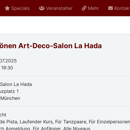
Specials
Veranstalter
Mehr
Kontak
önen Art-Deco-Salon La Hada
.07.2025
 19:30
Salon La Hada
uzplatz 1
 München
cht
de Pista, Laufender Kurs, Für Tanzpaare, Für Einzelpersonen
ch Anmeldung, Für Anfänger, Alle Niveaus