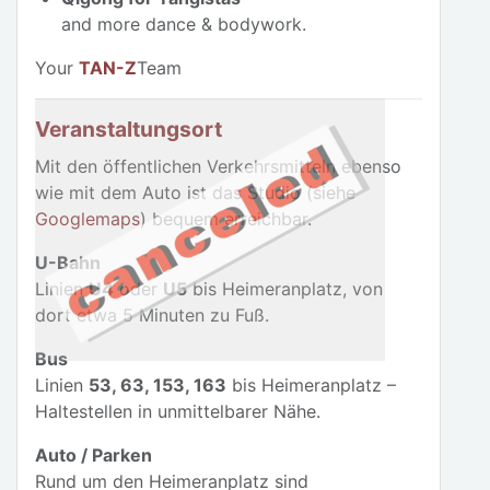
and more dance & bodywork.
Your
TAN-Z
Team
Veranstaltungsort
Mit den öffentlichen Verkehrsmitteln ebenso
wie mit dem Auto ist das Studio (siehe
Googlemaps
) bequem erreichbar.
U-Bahn
Linien
U4
oder
U5
bis Heimeranplatz, von
dort etwa 5 Minuten zu Fuß.
Bus
Linien
53, 63, 153, 163
bis Heimeranplatz –
Haltestellen in unmittelbarer Nähe.
Auto / Parken
Rund um den Heimeranplatz sind