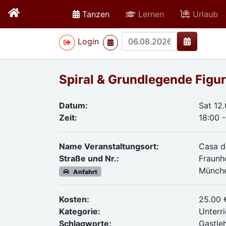
active
Tanzen
Lernen
Urlaub
>
Login
Spiral & Grundlegende Figur
Datum:
Sat 12
Zeit:
18:00 -
Name Veranstaltungsort:
Casa d
Straße und Nr.:
Fraunh
Münch
Anfahrt
Kosten:
25.00 
Kategorie:
Unterri
Schlagworte:
Gastle