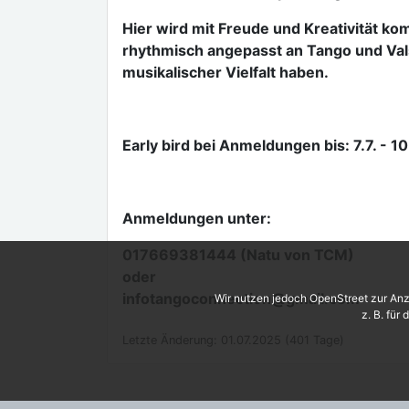
Hier wird mit Freude und Kreativität ko
rhythmisch angepasst an Tango und Vals.
musikalischer Vielfalt haben.
Early bird bei Anmeldungen bis: 7.7. - 
Anmeldungen unter:
017669381444 (Natu von TCM)
oder
infotangoconnection@gmail.com
Wir nutzen jedoch OpenStreet zur Anz
z. B. für
Letzte Änderung: 01.07.2025 (401 Tage)