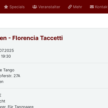
Specials
Veranstalter
Mehr
Kontak
en - Florencia Taccetti
.07.2025
 19:30
e Tango
oferstr. 27A
en
€
cht
hrer, Für Tanzpaare