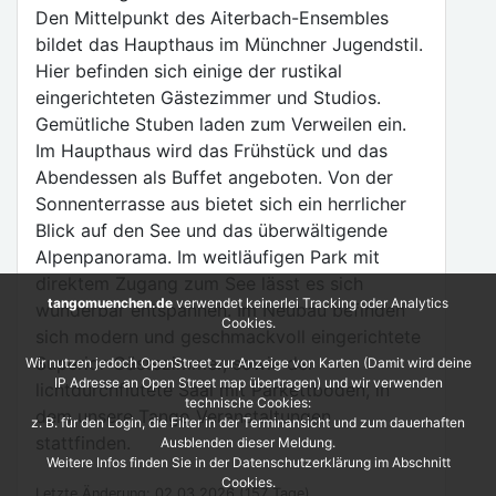
Den Mittelpunkt des Aiterbach-Ensembles
bildet das Haupthaus im Münchner Jugendstil.
Hier befinden sich einige der rustikal
eingerichteten Gästezimmer und Studios.
Gemütliche Stuben laden zum Verweilen ein.
Im Haupthaus wird das Frühstück und das
Abendessen als Buffet angeboten. Von der
Sonnenterrasse aus bietet sich ein herrlicher
Blick auf den See und das überwältigende
Alpenpanorama. Im weitläufigen Park mit
direktem Zugang zum See lässt es sich
tangomuenchen.de
verwendet keinerlei Tracking oder Analytics
wunderbar entspannen. Im Neubau befinden
Cookies.
sich modern und geschmackvoll eingerichtete
Superior-Gästezimmer, sowie der
Wir nutzen jedoch OpenStreet zur Anzeige von Karten (Damit wird deine
IP Adresse an Open Street map übertragen) und wir verwenden
lichtdurchflutete Saal mit Parkettboden, in
technische Cookies:
dem unsere Tango Veranstaltungen
z. B. für den Login, die Filter in der Terminansicht und zum dauerhaften
stattfinden.
Ausblenden dieser Meldung.
Weitere Infos finden Sie in der Datenschutzerklärung im Abschnitt
Cookies.
Letzte Änderung: 02.03.2026 (157 Tage)