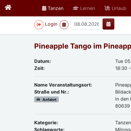
active
Tanzen
Lernen
Urlaub
>
Login
Pineapple Tango im Pineap
Datum:
Tue 05
Zeit:
18:30 -
Name Veranstaltungsort:
Pineap
Straße und Nr.:
Bildac
in den
Anfahrt
80639
Kategorie:
Tanze
Schlagworte:
Milong