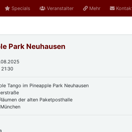
Specials
Veranstalter
Mehr
Kontak
ple Park Neuhausen
.08.2025
 21:30
ple Tango im Pineapple Park Neuhausen
kerstraße
 Räumen der alten Paketposthalle
 München
n
a