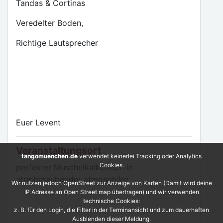
Tandas & Cortinas
Veredelter Boden,
Richtige Lautsprecher
Euer Levent
Veranstaltungsort
tangomuenchen.de
verwendet keinerlei Tracking oder Analytics
Cookies.
perfekter Muschelkalkboden in
atrmberaubender atmosphäre
Wir nutzen jedoch OpenStreet zur Anzeige von Karten (Damit wird deine
IP Adresse an Open Street map übertragen) und wir verwenden
technische Cookies:
z. B. für den Login, die Filter in der Terminansicht und zum dauerhaften
Ausblenden dieser Meldung.