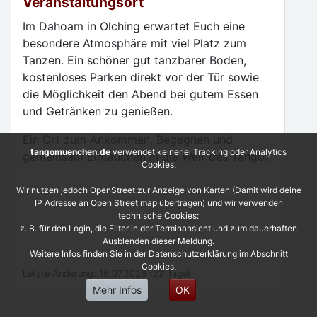
Veranstaltungsort
Im Dahoam in Olching erwartet Euch eine
besondere Atmosphäre mit viel Platz zum
Tanzen. Ein schöner gut tanzbarer Boden,
kostenloses Parken direkt vor der Tür sowie
die Möglichkeit den Abend bei gutem Essen
und Getränken zu genießen.
Ein Ort zum Ankommen, Begegnen und
tangomuenchen.de
verwendet keinerlei Tracking oder Analytics
gemeinsam Eintauchen in die Welt des Tango.
Cookies.
Wir nutzen jedoch OpenStreet zur Anzeige von Karten (Damit wird deine
IP Adresse an Open Street map übertragen) und wir verwenden
technische Cookies:
z. B. für den Login, die Filter in der Terminansicht und zum dauerhaften
Ausblenden dieser Meldung.
Weitere Infos finden Sie in der Datenschutzerklärung im Abschnitt
Cookies.
Letzte Änderung: 16.07.2026 (22 Tage)
Mehr Infos
OK