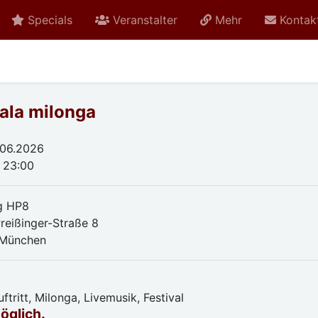
Specials
Veranstalter
Mehr
Kontak
gala milonga
.06.2026
- 23:00
g HP8
reißinger-Straße 8
 München
n
tritt, Milonga, Livemusik, Festival
möglich.