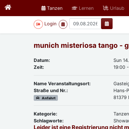
active
Tanzen
Lernen
Urlaub
>
Login
munich misteriosa tango - 
Datum:
Sun 14
Zeit:
19:00 
Name Veranstaltungsort:
Gastei
Straße und Nr.:
Hans-P
81379
Anfahrt
Kategorie:
Tanze
Schlagworte:
Showauf
Leider ist eine Registrierung nicht 