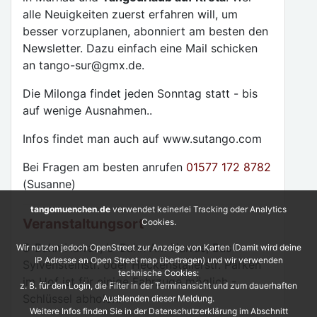
alle Neuigkeiten zuerst erfahren will, um
besser vorzuplanen, abonniert am besten den
Newsletter. Dazu einfach eine Mail schicken
an tango-sur@gmx.de.
Die Milonga findet jeden Sonntag statt - bis
auf wenige Ausnahmen..
Infos findet man auch auf www.sutango.com
Bei Fragen am besten anrufen
01577 172 8782
(Susanne)
tangomuenchen.de
verwendet keinerlei Tracking oder Analytics
Veranstaltungsort
Cookies.
S-Bahn Harras, U-Bahn Am Harras, Bus
Wir nutzen jedoch OpenStreet zur Anzeige von Karten (Damit wird deine
IP Adresse an Open Street map übertragen) und wir verwenden
Sylvensteinstr. oder Heckenstallerstr. Parken
technische Cookies:
im Hof ist für einige Fahrzuge möglich -
z. B. für den Login, die Filter in der Terminansicht und zum dauerhaften
Schlüssel abholen.
Ausblenden dieser Meldung.
Weitere Infos finden Sie in der Datenschutzerklärung im Abschnitt