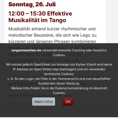
Sonntag, 26. Juli
12:00 – 15:30 Effektive
Musikalität im Tango
Musikalität anhand kurzer rhythmischer und
melodischer Bausteine, die sich wie Lego zu
kürzeren und längeren Phrasen kombinieren
lassen. Der Fokus liegt darauf, diese Einheiten
tangomuenchen.de
verwendet keinerlei Tracking oder Analytics
zu erkennen, zu isolieren und neu zu
Cookies.
kombinieren — für eine flexible und
Wir nutzen jedoch OpenStreet zur Anzeige von Karten (Damit wird deine
ausdrucksstarke Interpretation.
IP Adresse an Open Street map übertragen) und wir verwenden
technische Cookies:
Die Anmeldung für die Seminare am Samstag
z. B. für den Login, die Filter in der Terminansicht und zum dauerhaften
und Sonntag ist nur paarweise möglich.
Ausblenden dieser Meldung.
Weitere Infos finden Sie in der Datenschutzerklärung im Abschnitt
Cookies.
Letzte Änderung: 12.05.2026 (89 Tage)
Mehr Infos
OK