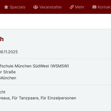
Specials
Veranstalter
Mehr
Kontak
ch
 16.11.2025
rfschule München SüdWest (WSMSW)
er Straße
 München
cht
iveaus, Für Tanzpaare, Für Einzelpersonen