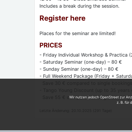
Includes a break during the session.
Register here
Places for the seminar are limited!
PRICES
- Friday Individual Workshop & Practica (
- Saturday Seminar (one-day) – 80 €
- Sunday Seminar (one-day) – 80 €
- Full Weekend Package (Friday + Saturd
Save 30 € compared to single booking
- Tango Young Discount (up to 35 years o
Save 55 € compared to single booking
Wir nutzen jedoch OpenStreet zur Anz
z. B. für
Letzte Änderung: 20.10.2025 (291 Tage)