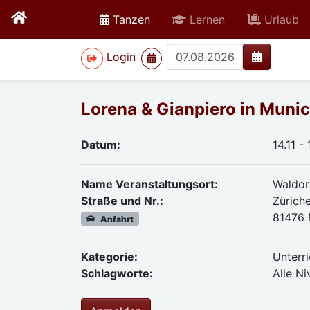
active
Tanzen
Lernen
Urlaub
>
Login
Lorena & Gianpiero in Muni
Datum:
14.11 -
Name Veranstaltungsort:
Waldo
Straße und Nr.:
Zürich
81476
Anfahrt
Kategorie:
Unterri
Schlagworte:
Alle N