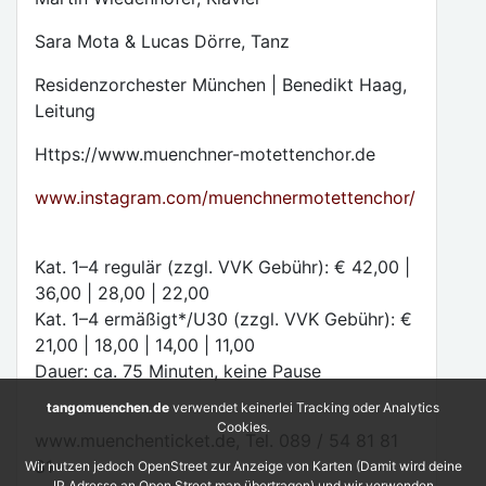
Sara Mota & Lucas Dörre, Tanz
Residenzorchester München | Benedikt Haag,
Leitung
Https://www.muenchner-motettenchor.de
www.instagram.com/muenchnermotettenchor/
Kat. 1–4 regulär (zzgl. VVK Gebühr): € 42,00 |
36,00 | 28,00 | 22,00
Kat. 1–4 ermäßigt*/U30 (zzgl. VVK Gebühr): €
21,00 | 18,00 | 14,00 | 11,00
Dauer: ca. 75 Minuten, keine Pause
tangomuenchen.de
verwendet keinerlei Tracking oder Analytics
Cookies.
www.muenchenticket.de, Tel. 089 / 54 81 81
81
Wir nutzen jedoch OpenStreet zur Anzeige von Karten (Damit wird deine
IP Adresse an Open Street map übertragen) und wir verwenden