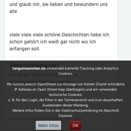
und glaub mir, sie lieben und bewundern uns
alle
viele viele viele schöne Geschichten habe ich
schon gehört ich weiß gar nicht wo ich
anfangen soll.
Veranstaltungsort
tangomuenchen.de
verwendet keinerlei Tracking oder Analytics
Cookies.
perfekter Muschelkalkboden in
atrmberaubender atmosphäre
Wir nutzen jedoch OpenStreet zur Anzeige von Karten (Damit wird deine
IP Adresse an Open Street map übertragen) und wir verwenden
technische Cookies:
z. B. für den Login, die Filter in der Terminansicht und zum dauerhaften
Ausblenden dieser Meldung.
Weitere Infos finden Sie in der Datenschutzerklärung im Abschnitt
Cookies.
Letzte Änderung: 03.06.2025 (429 Tage)
Mehr Infos
OK