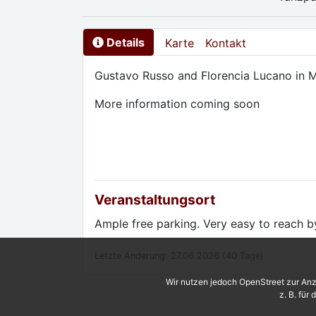
Details
Karte
Kontakt
Gustavo Russo and Florencia Lucano in M
More information coming soon
Veranstaltungsort
Ample free parking. Very easy to reach b
Letzte Änderung: 27.06.2026 (40 Tage)
Wir nutzen jedoch OpenStreet zur Anz
z. B. für