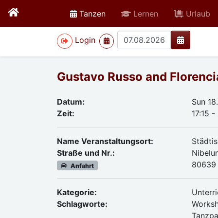
active
Tanzen
Lernen
Urlaub
>
Login
Gustavo Russo and Florenci
Datum:
Sun 18
Zeit:
17:15 -
Name Veranstaltungsort:
Städti
Straße und Nr.:
Nibelu
80639
Anfahrt
Kategorie:
Unterri
Schlagworte:
Worksh
Tanzpa