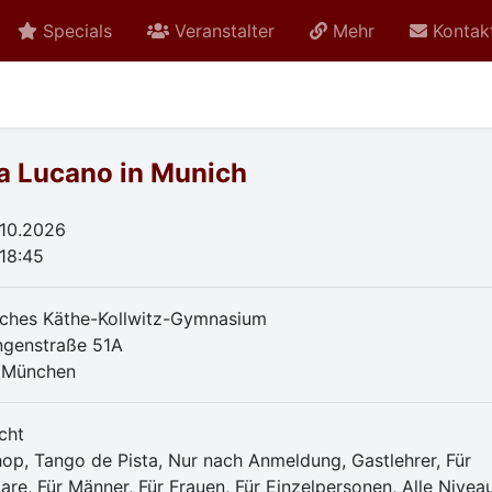
Specials
Veranstalter
Mehr
Kontak
a Lucano in Munich
.10.2026
 18:45
sches Käthe-Kollwitz-Gymnasium
ngenstraße 51A
 München
cht
op, Tango de Pista, Nur nach Anmeldung, Gastlehrer, Für
are, Für Männer, Für Frauen, Für Einzelpersonen, Alle Nivea