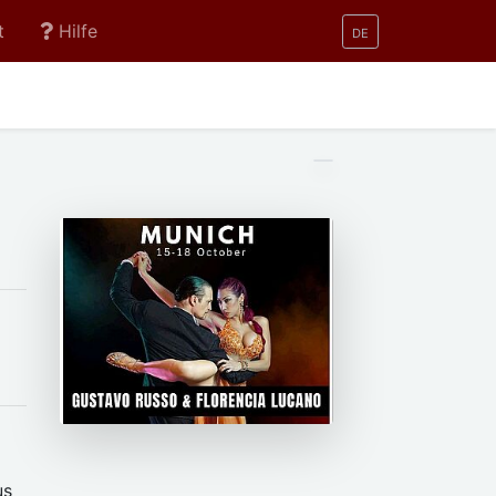
t
Hilfe
DE
us