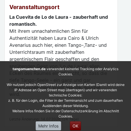
Veranstaltungsort
La Cuevita de Lo de Laura - zauberhaft und
romantisch.
Mit ihrem unnachahmlichen Sinn für
Authentizität haben Laura Cairo & Ulrich
Avenarius auch hier, einen Tango-,Tanz- und
Unterrichtsraum mit zauberhaften
argentinischem Flair geschaffen und den
sprühenden Geist von 'Lo de Laura' allen
tangomuenchen.de
verwendet keinerlei Tracking oder Analytics
Ecken des Raumes eingehaucht, so dass die
Cookies.
tiefe Tango-Seele - ein ganz und gar
Wir nutzen jedoch OpenStreet zur Anzeige von Karten (Damit wird deine
romantisches Herz voller Wärme, spürbar
IP Adresse an Open Street map übertragen) und wir verwenden
wird.
technische Cookies:
z. B. für den Login, die Filter in der Terminansicht und zum dauerhaften
Ausblenden dieser Meldung.
Weitere Infos finden Sie in der Datenschutzerklärung im Abschnitt
Cookies.
Letzte Änderung: 14.07.2026 (24 Tage)
Mehr Infos
OK