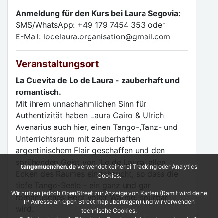
Anmeldung für den Kurs bei Laura Segovia:
SMS/WhatsApp: +49 179 7454 353 oder
E-Mail: lodelaura.organisation@gmail.com
Veranstaltungsort
La Cuevita de Lo de Laura - zauberhaft und
romantisch.
Mit ihrem unnachahmlichen Sinn für
Authentizität haben Laura Cairo & Ulrich
Avenarius auch hier, einen Tango-,Tanz- und
Unterrichtsraum mit zauberhaften
argentinischem Flair geschaffen und den
sprühenden Geist von 'Lo de Laura' allen
tangomuenchen.de
verwendet keinerlei Tracking oder Analytics
Ecken des Raumes eingehaucht, so dass die
Cookies.
tiefe Tango-Seele - ein ganz und gar
Wir nutzen jedoch OpenStreet zur Anzeige von Karten (Damit wird deine
romantisches Herz voller Wärme, spürbar
IP Adresse an Open Street map übertragen) und wir verwenden
wird.
technische Cookies: