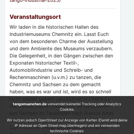
tango-industrial-2025/
Veranstaltungsort
Wir laden in die historischen Hallen des
Industriemuseums Chemnitz ein. Lasst Euch
von dem besonderen Charme der Ausstellung
und dem Ambiente des Museums verzaubern.
Die Gelegenheit, in den Gängen zwischen den
Exponaten historischer Textil-,
Automobilindustrie und Schreib- und
Rechenmaschinen (u.v.m.) zu tanzen, die
Chemnitz und Sachsen zu dem gemacht
haben, was es war und ist, wird es so schnell
nicht wieder geben! Letztlich ist in Chemnitz
tangomuenchen.de
verwendet keinerlei Tracking oder Analytics
die Concertina erfunden und als Bandoneon
Cookies.
aus Sachsen zu Tausenden nach Buenos Aires
exportiert worden. Nun kommt es zu Ehren
Wir nutzen jedoch OpenStreet zur Anzeige von Karten (Damit wird deine
IP Adresse an Open Street map übertragen) und wir verwenden
Carl Friedrich Uhligs und Alfred Arnolds mit
technische Cookies: