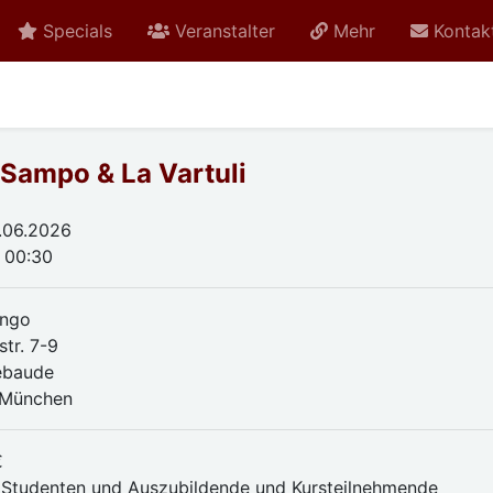
Specials
Veranstalter
Mehr
Kontak
 Sampo & La Vartuli
.06.2026
- 00:30
ango
str. 7-9
ebaude
 München
€
 Studenten und Auszubildende und Kursteilnehmende