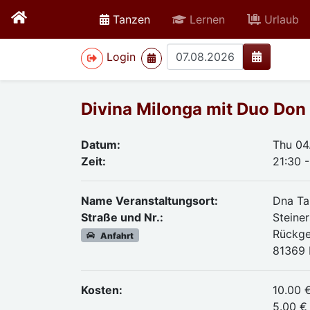
active
Tanzen
Lernen
Urlaub
>
Login
Divina Milonga mit Duo Don
Datum:
Thu 04
Zeit:
21:30 
Name Veranstaltungsort:
Dna T
Straße und Nr.:
Steiner
Rückg
Anfahrt
81369
Kosten:
10.00 
5.00 €