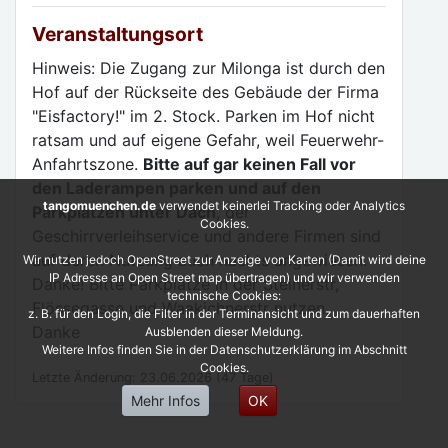
Veranstaltungsort
Hinweis: Die Zugang zur Milonga ist durch den
Hof auf der Rückseite des Gebäude der Firma
"Eisfactory!" im 2. Stock. Parken im Hof nicht
ratsam und auf eigene Gefahr, weil Feuerwehr-
Anfahrtszone.
Bitte auf gar keinen Fall vor
den Laderampen parken und auf den
tangomuenchen.de
verwendet keinerlei Tracking oder Analytics
Parkplätzen unter Dach
, der
Cookies.
Geschirrverleihservice und andere Firmen sind
auf deren Nutzung auch nachts angewiesen.
Wir nutzen jedoch OpenStreet zur Anzeige von Karten (Damit wird deine
IP Adresse an Open Street map übertragen) und wir verwenden
Danke! Bitte Parkplätze in der Steinerstr,
technische Cookies:
Flössegasse und Waakichnerstr nutzen.
z. B. für den Login, die Filter in der Terminansicht und zum dauerhaften
Danke
Ausblenden dieser Meldung.
Weitere Infos finden Sie in der Datenschutzerklärung im Abschnitt
Cookies.
Letzte Änderung: 23.06.2026 (47 Tage)
Mehr Infos
OK