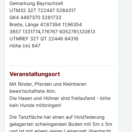
Gemarkung Bayrischzell
UTM32 32T 722447 5284317
GK4 4497370 5281733
Breite, Länge 47,67394 11,96354
3857 1331774,776767 6052781,120813
UTMREF 32T QT 22446 84316
Höhe (m) 847
Veranstaltungsort
Mit Rinder, Pferden und Kleintieren
bewirtschaftete Alm.
Die Hasen und Hühner sind freilaufend - bitte
kein Hunde mitbringen!
Die Tanzfläche hat einen auf Holzfederung
gelagerten schwingenden Boden mit 5m x 5m
und ist mit einem reinen Leinenzelt überdacht.