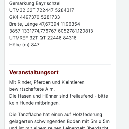
Gemarkung Bayrischzell
UTM32 32T 722447 5284317
GK4 4497370 5281733
Breite, Länge 47,67394 11,96354
3857 1331774,776767 6052781,120813
UTMREF 32T QT 22446 84316
Höhe (m) 847
Veranstaltungsort
Mit Rinder, Pferden und Kleintieren
bewirtschaftete Alm.
Die Hasen und Hühner sind freilaufend - bitte
kein Hunde mitbringen!
Die Tanzfläche hat einen auf Holzfederung
gelagerten schwingenden Boden mit 5m x 5m
und ist mit einem reinen Leinenzelt überdacht.