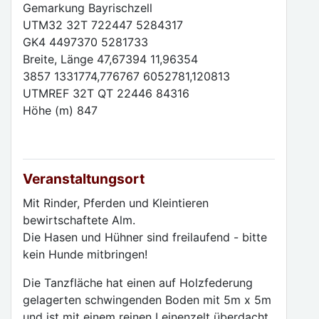
Gemarkung Bayrischzell
UTM32 32T 722447 5284317
GK4 4497370 5281733
Breite, Länge 47,67394 11,96354
3857 1331774,776767 6052781,120813
UTMREF 32T QT 22446 84316
Höhe (m) 847
Veranstaltungsort
Mit Rinder, Pferden und Kleintieren
bewirtschaftete Alm.
Die Hasen und Hühner sind freilaufend - bitte
kein Hunde mitbringen!
Die Tanzfläche hat einen auf Holzfederung
gelagerten schwingenden Boden mit 5m x 5m
und ist mit einem reinen Leinenzelt überdacht.