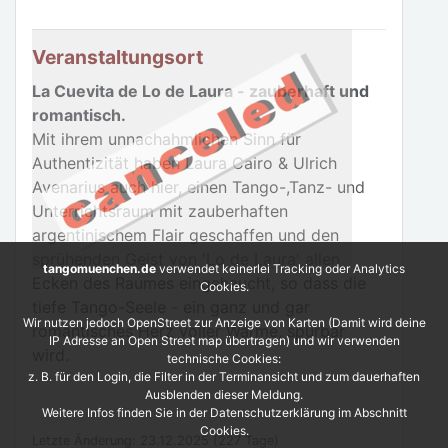
Veranstaltungsort
La Cuevita de Lo de Laura - zauberhaft und
romantisch.
Mit ihrem unnachahmlichen Sinn für
Authentizität haben Laura Cairo & Ulrich
Avenarius auch hier, einen Tango-,Tanz- und
Unterrichtsraum mit zauberhaften
argentinischem Flair geschaffen und den
sprühenden Geist von 'Lo de Laura' allen
tangomuenchen.de
verwendet keinerlei Tracking oder Analytics
Ecken des Raumes eingehaucht, so dass die
Cookies.
tiefe Tango-Seele - ein ganz und gar
Wir nutzen jedoch OpenStreet zur Anzeige von Karten (Damit wird deine
romantisches Herz voller Wärme, spürbar
IP Adresse an Open Street map übertragen) und wir verwenden
wird.
technische Cookies:
z. B. für den Login, die Filter in der Terminansicht und zum dauerhaften
Ausblenden dieser Meldung.
Weitere Infos finden Sie in der Datenschutzerklärung im Abschnitt
Cookies.
Letzte Änderung: 23.12.2025 (227 Tage)