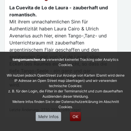
La Cuevita de Lo de Laura - zauberhaft und
romantisch.
Mit ihrem unnachahmlichen Sinn für
Authentizität haben Laura Cairo & Ulrich
Avenarius auch hier, einen Tango-,Tanz- und
Unterrichtsraum mit zauberhaften
argentinischem Flair geschaffen und den
sprühenden Geist von 'Lo de Laura' allen
tangomuenchen.de
verwendet keinerlei Tracking oder Analytics
Ecken des Raumes eingehaucht, so dass die
Cookies.
tiefe Tango-Seele - ein ganz und gar
Wir nutzen jedoch OpenStreet zur Anzeige von Karten (Damit wird deine
romantisches Herz voller Wärme, spürbar
IP Adresse an Open Street map übertragen) und wir verwenden
wird.
technische Cookies:
z. B. für den Login, die Filter in der Terminansicht und zum dauerhaften
Ausblenden dieser Meldung.
Weitere Infos finden Sie in der Datenschutzerklärung im Abschnitt
Cookies.
Letzte Änderung: 27.10.2025 (285 Tage)
Mehr Infos
OK