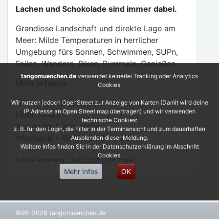
Lachen und Schokolade sind immer dabei.
Grandiose Landschaft und direkte Lage am
Meer: Milde Temperaturen in herrlicher
Umgebung fürs Sonnen, Schwimmen, SUPn,
Foilen, Wandern, Biken, Bummeln, Genießen
tangomuenchen.de
verwendet keinerlei Tracking oder Analytics
Mehr erfahren ...
Cookies.
Wir freuen uns auf dich
Wir nutzen jedoch OpenStreet zur Anzeige von Karten (Damit wird deine
IP Adresse an Open Street map übertragen) und wir verwenden
Liebe Grüße
technische Cookies:
Alexander & Alexandra
z. B. für den Login, die Filter in der Terminansicht und zum dauerhaften
Whatsapp +49 179 5 33 44 23
Ausblenden dieser Meldung.
Weitere Infos finden Sie in der Datenschutzerklärung im Abschnitt
Cookies.
Letzte Änderung: 18.11.2024 (626 Tage)
Mehr Infos
OK
©99-2026 tangomuenchen.de