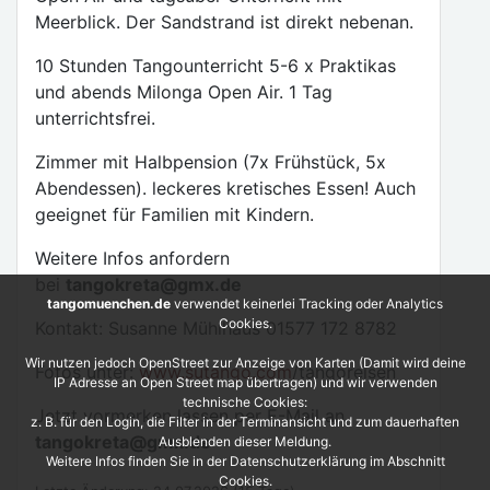
Meerblick. Der Sandstrand ist direkt nebenan.
10 Stunden Tangounterricht 5-6 x Praktikas
und abends Milonga Open Air. 1 Tag
unterrichtsfrei.
Zimmer mit Halbpension (7x Frühstück, 5x
Abendessen). leckeres kretisches Essen! Auch
geeignet für Familien mit Kindern.
Weitere Infos anfordern
bei
tangokreta@gmx.de
tangomuenchen.de
verwendet keinerlei Tracking oder Analytics
Cookies.
Kontakt: Susanne Mühlhaus 01577 172 8782
Wir nutzen jedoch OpenStreet zur Anzeige von Karten (Damit wird deine
Fotos unter:
www.sutango.com
/tangoreisen
IP Adresse an Open Street map übertragen) und wir verwenden
technische Cookies:
Jetzt vormerken lassen per E-Mail an
z. B. für den Login, die Filter in der Terminansicht und zum dauerhaften
tangokreta@gmx.de
Ausblenden dieser Meldung.
Weitere Infos finden Sie in der Datenschutzerklärung im Abschnitt
Cookies.