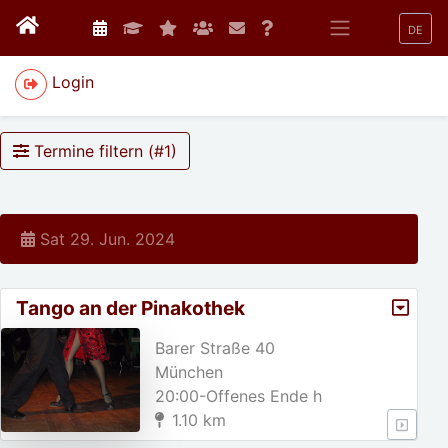
DE
Login
Termine filtern (#
1
)
Sat 29. Jun. 2024
Tango an der Pinakothek
Barer Straße 40
München
20:00-Offenes Ende h
1.10 km