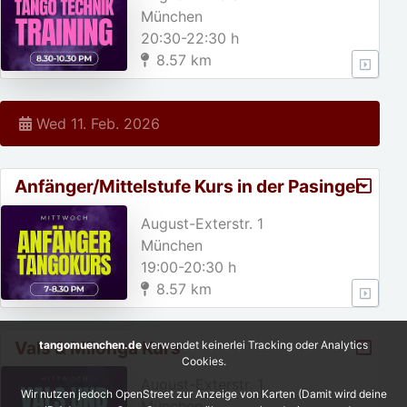
München
20:30-22:30 h
8.57 km
Wed 11. Feb. 2026
Anfänger/Mittelstufe Kurs in der Pasinger
Fabrik
August-Exterstr. 1
München
19:00-20:30 h
8.57 km
Vals & Milonga Kurs
tangomuenchen.de
verwendet keinerlei Tracking oder Analytics
Cookies.
August-Exterstr. 1
Wir nutzen jedoch OpenStreet zur Anzeige von Karten (Damit wird deine
München