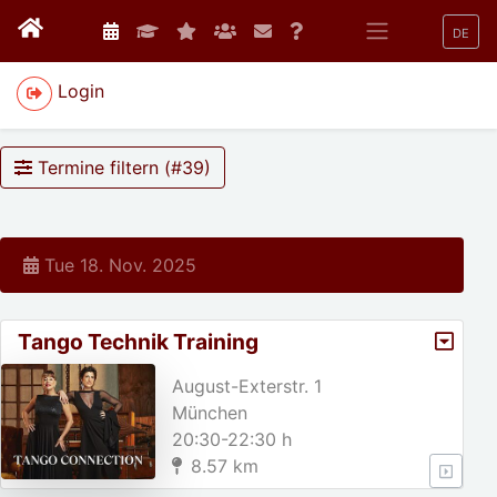
DE
Login
Termine filtern (#
39
)
Tue 18. Nov. 2025
Tango Technik Training
August-Exterstr. 1
München
20:30-22:30 h
8.57 km