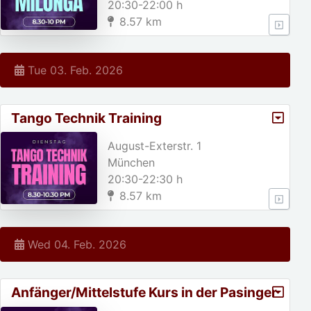
20:30-22:00 h
8.57 km
Tue 03. Feb. 2026
Tango Technik Training
August-Exterstr. 1
München
20:30-22:30 h
8.57 km
Wed 04. Feb. 2026
Anfänger/Mittelstufe Kurs in der Pasinger
Fabrik