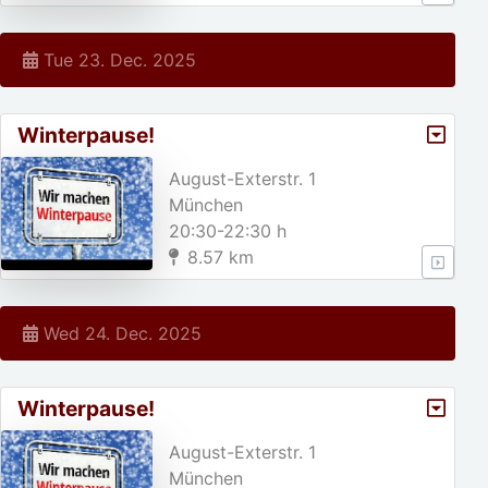
Tue 23. Dec. 2025
Winterpause!
August-Exterstr. 1
München
20:30-22:30 h
8.57 km
Wed 24. Dec. 2025
Winterpause!
August-Exterstr. 1
München