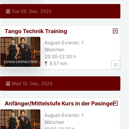
Tue 09. Dec. 2025
Tango Technik Training
August-Exterstr. 1
München
20:30-22:30 h
8.57 km
Wed 10. Dec. 2025
Anfänger/Mittelstufe Kurs in der Pasinger
Fabrik
August-Exterstr. 1
München