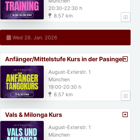
München
20:30-22:30 h
8.57 km
Wed 28. Jan. 2026
Anfänger/Mittelstufe Kurs in der Pasinger
Fabrik
August-Exterstr. 1
München
19:00-20:30 h
8.57 km
Vals & Milonga Kurs
August-Exterstr. 1
München