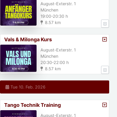
August-Exterstr. 1
München
19:00-20:30 h
8.57 km
Vals & Milonga Kurs
August-Exterstr. 1
München
20:30-22:00 h
8.57 km
Tue 10. Feb. 2026
Tango Technik Training
August-Exterstr. 1