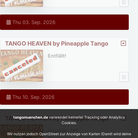
Thu 03. Sep. 2026
TANGO HEAVEN by Pineapple Tango
Entfällt!
Thu 10. Sep. 2026
TANGO HEAVEN by Pineapple Tango
tangomuenchen.de
verwendet keinerlei Tracking oder Analytics
Cookies.
Arnulfstr. 195
Wir nutzen jedoch OpenStreet zur Anzeige von Karten (Damit wird deine
München